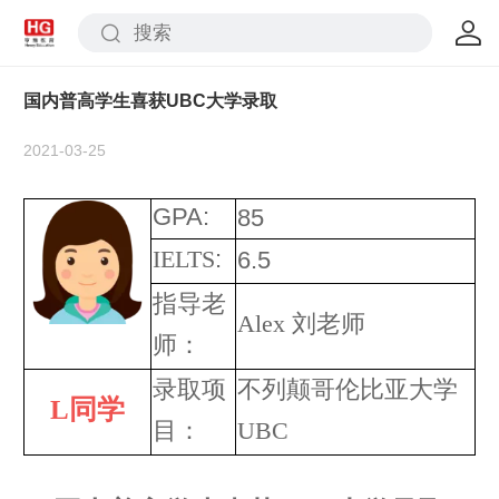
国内普高学生喜获UBC大学录取
2021-03-25
GPA:
85
IELTS
:
6.5
指导老
Alex 刘老师
师：
录取项
不列颠哥伦比亚大学
L
同
学
目：
UBC